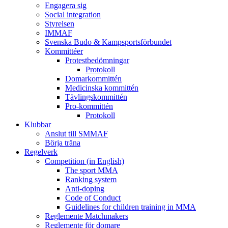
Engagera sig
Social integration
Styrelsen
IMMAF
Svenska Budo & Kampsportsförbundet
Kommittéer
Protestbedömningar
Protokoll
Domarkommittén
Medicinska kommittén
Tävlingskommittén
Pro-kommittén
Protokoll
Klubbar
Anslut till SMMAF
Börja träna
Regelverk
Competition (in English)
The sport MMA
Ranking system
Anti-doping
Code of Conduct
Guidelines for children training in MMA
Reglemente Matchmakers
Reglemente för domare