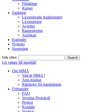
Filmklipp
Kurser
Sanktion
Licensierade funktionärer
Licensiering
Avgifter
Rapportering
Ansökan
Kalender
Nyheter
Sponsring
Sök efter:
Gå vidare till innehåll
Om MMA
Vad är MMA?
Anti-doping
Riktlinjer för barnträning
Förbundet
FAQ
Styrelse Protokoll
Protest
Kontakt
Stadgar