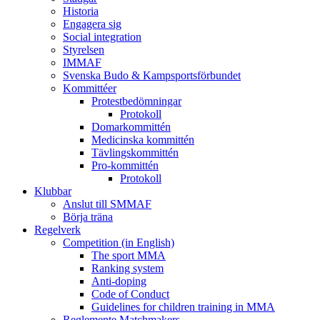
Historia
Engagera sig
Social integration
Styrelsen
IMMAF
Svenska Budo & Kampsportsförbundet
Kommittéer
Protestbedömningar
Protokoll
Domarkommittén
Medicinska kommittén
Tävlingskommittén
Pro-kommittén
Protokoll
Klubbar
Anslut till SMMAF
Börja träna
Regelverk
Competition (in English)
The sport MMA
Ranking system
Anti-doping
Code of Conduct
Guidelines for children training in MMA
Reglemente Matchmakers