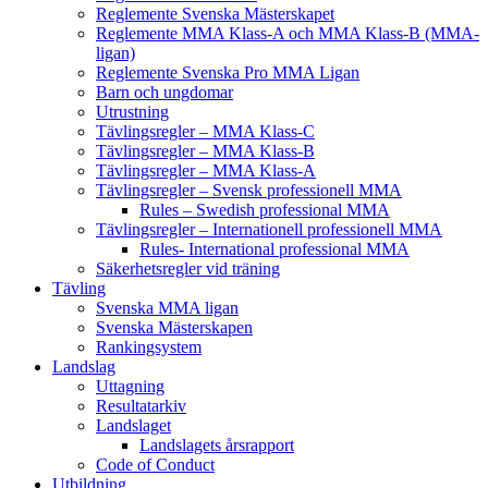
Reglemente Svenska Mästerskapet
Reglemente MMA Klass-A och MMA Klass-B (MMA-
ligan)
Reglemente Svenska Pro MMA Ligan
Barn och ungdomar
Utrustning
Tävlingsregler – MMA Klass-C
Tävlingsregler – MMA Klass-B
Tävlingsregler – MMA Klass-A
Tävlingsregler – Svensk professionell MMA
Rules – Swedish professional MMA
Tävlingsregler – Internationell professionell MMA
Rules- International professional MMA
Säkerhetsregler vid träning
Tävling
Svenska MMA ligan
Svenska Mästerskapen
Rankingsystem
Landslag
Uttagning
Resultatarkiv
Landslaget
Landslagets årsrapport
Code of Conduct
Utbildning