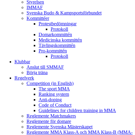
Styrelsen
IMMAF
Svenska Budo & Kampsportsförbundet
Kommittéer
Protestbedömningar
Protokoll
Domarkommittén
Medicinska kommittén
Tävlingskommittén
Pro-kommittén
Protokoll
Klubbar
Anslut till SMMAF
Börja träna
Regelverk
Competition (in English)
The sport MMA
Ranking system
Anti-doping
Code of Conduct
Guidelines for children training in MMA
Reglemente Matchmakers
Reglemente för domare
Reglemente Svenska Mästerskapet
Reglemente MMA Klass-A och MMA Klass-B (MMA-