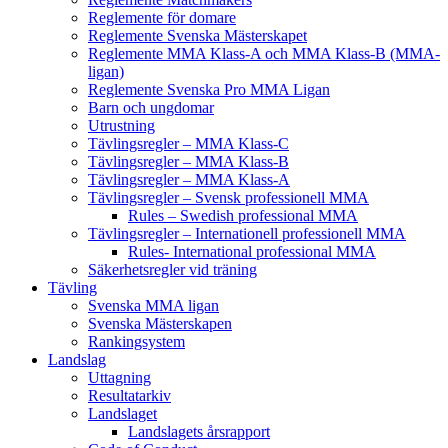
Reglemente för domare
Reglemente Svenska Mästerskapet
Reglemente MMA Klass-A och MMA Klass-B (MMA-
ligan)
Reglemente Svenska Pro MMA Ligan
Barn och ungdomar
Utrustning
Tävlingsregler – MMA Klass-C
Tävlingsregler – MMA Klass-B
Tävlingsregler – MMA Klass-A
Tävlingsregler – Svensk professionell MMA
Rules – Swedish professional MMA
Tävlingsregler – Internationell professionell MMA
Rules- International professional MMA
Säkerhetsregler vid träning
Tävling
Svenska MMA ligan
Svenska Mästerskapen
Rankingsystem
Landslag
Uttagning
Resultatarkiv
Landslaget
Landslagets årsrapport