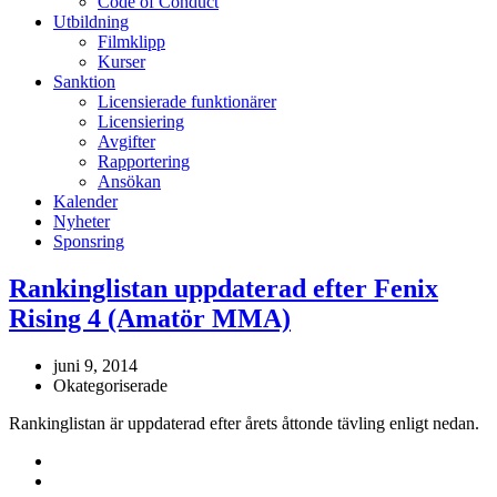
Code of Conduct
Utbildning
Filmklipp
Kurser
Sanktion
Licensierade funktionärer
Licensiering
Avgifter
Rapportering
Ansökan
Kalender
Nyheter
Sponsring
Rankinglistan uppdaterad efter Fenix
Rising 4 (Amatör MMA)
juni 9, 2014
Okategoriserade
Rankinglistan är uppdaterad efter årets åttonde tävling enligt nedan.