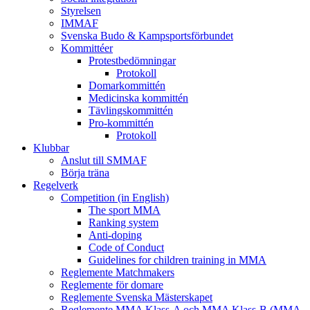
Styrelsen
IMMAF
Svenska Budo & Kampsportsförbundet
Kommittéer
Protestbedömningar
Protokoll
Domarkommittén
Medicinska kommittén
Tävlingskommittén
Pro-kommittén
Protokoll
Klubbar
Anslut till SMMAF
Börja träna
Regelverk
Competition (in English)
The sport MMA
Ranking system
Anti-doping
Code of Conduct
Guidelines for children training in MMA
Reglemente Matchmakers
Reglemente för domare
Reglemente Svenska Mästerskapet
Reglemente MMA Klass-A och MMA Klass-B (MMA-