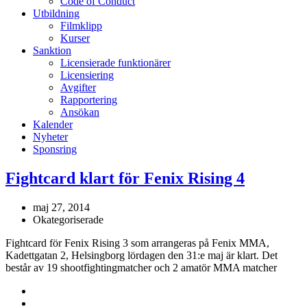
Code of Conduct
Utbildning
Filmklipp
Kurser
Sanktion
Licensierade funktionärer
Licensiering
Avgifter
Rapportering
Ansökan
Kalender
Nyheter
Sponsring
Fightcard klart för Fenix Rising 4
maj 27, 2014
Okategoriserade
Fightcard för Fenix Rising 3 som arrangeras på Fenix MMA,
Kadettgatan 2, Helsingborg lördagen den 31:e maj är klart. Det
består av 19 shootfightingmatcher och 2 amatör MMA matcher