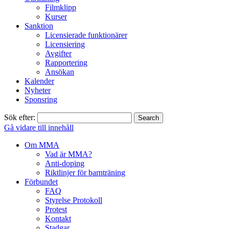
Filmklipp
Kurser
Sanktion
Licensierade funktionärer
Licensiering
Avgifter
Rapportering
Ansökan
Kalender
Nyheter
Sponsring
Sök efter:
Gå vidare till innehåll
Om MMA
Vad är MMA?
Anti-doping
Riktlinjer för barnträning
Förbundet
FAQ
Styrelse Protokoll
Protest
Kontakt
Stadgar