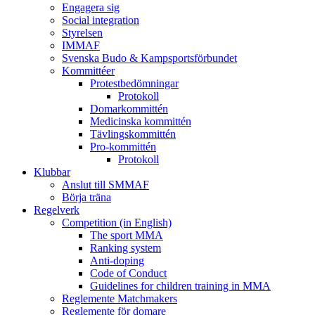
Engagera sig
Social integration
Styrelsen
IMMAF
Svenska Budo & Kampsportsförbundet
Kommittéer
Protestbedömningar
Protokoll
Domarkommittén
Medicinska kommittén
Tävlingskommittén
Pro-kommittén
Protokoll
Klubbar
Anslut till SMMAF
Börja träna
Regelverk
Competition (in English)
The sport MMA
Ranking system
Anti-doping
Code of Conduct
Guidelines for children training in MMA
Reglemente Matchmakers
Reglemente för domare