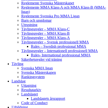
Reglemente Svenska Mästerskapet
Reglemente MMA Klass-A och MMA Klass-B (MMA-
ligan)
Reglemente Svenska Pro MMA Ligan
Barn och ungdomar
Utrustning
Tävlingsregler – MMA Klass-C
Tävlingsregler – MMA Klass-B
Tävlingsregler – MMA Klass-A
Tävlingsregler – Svensk professionell MMA
Rules – Swedish professional MMA
Tävlingsregler – Internationell professionell MMA
Rules- International professional MMA
Säkerhetsregler vid träning
Tävling
Svenska MMA ligan
Svenska Mästerskapen
Rankingsystem
Landslag
Uttagning
Resultatarkiv
Landslaget
Landslagets årsrapport
Code of Conduct
Utbildning