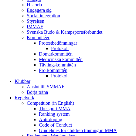
Historia
Engagera sig
Social integration
Styrelsen
IMMAF
Svenska Budo & Kampsportsförbundet
Kommittéer
Protestbedömningar
Protokoll
Domarkommittén
Medicinska kommittén
Tävlingskommittén
Pro-kommittén
Protokoll
Klubbar
Anslut till SMMAF
Börja träna
Regelverk
Competition (in English)
The sport MMA
Ranking system
Anti-doping
Code of Conduct
Guidelines for children training in MMA
Reglemente Matchmakers