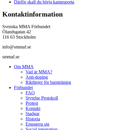
Därför skall du börja kampsporta
Kontaktinformation
Svenska MMA Förbundet
Ölandsgatan 42
116 63 Stockholm
info@smmaf.se
smmaf.se
Om MMA
Vad är MMA?
Anti-doping
Riktlinjer för barnträning
Förbundet
FAQ
Styrelse Protokoll
Protest
Kontakt
Stadgar
Historia
Engagera sig
Social integration