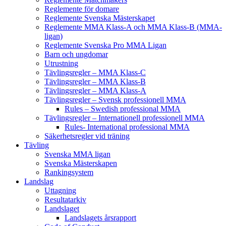
Reglemente för domare
Reglemente Svenska Mästerskapet
Reglemente MMA Klass-A och MMA Klass-B (MMA-
ligan)
Reglemente Svenska Pro MMA Ligan
Barn och ungdomar
Utrustning
Tävlingsregler – MMA Klass-C
Tävlingsregler – MMA Klass-B
Tävlingsregler – MMA Klass-A
Tävlingsregler – Svensk professionell MMA
Rules – Swedish professional MMA
Tävlingsregler – Internationell professionell MMA
Rules- International professional MMA
Säkerhetsregler vid träning
Tävling
Svenska MMA ligan
Svenska Mästerskapen
Rankingsystem
Landslag
Uttagning
Resultatarkiv
Landslaget
Landslagets årsrapport