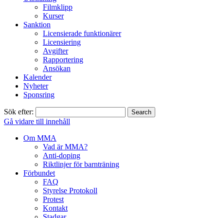
Filmklipp
Kurser
Sanktion
Licensierade funktionärer
Licensiering
Avgifter
Rapportering
Ansökan
Kalender
Nyheter
Sponsring
Sök efter:
Gå vidare till innehåll
Om MMA
Vad är MMA?
Anti-doping
Riktlinjer för barnträning
Förbundet
FAQ
Styrelse Protokoll
Protest
Kontakt
Stadgar