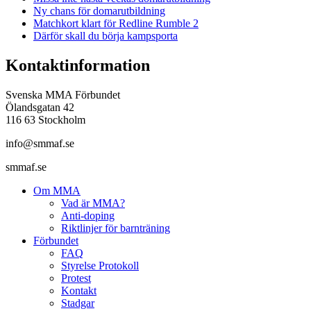
Ny chans för domarutbildning
Matchkort klart för Redline Rumble 2
Därför skall du börja kampsporta
Kontaktinformation
Svenska MMA Förbundet
Ölandsgatan 42
116 63 Stockholm
info@smmaf.se
smmaf.se
Om MMA
Vad är MMA?
Anti-doping
Riktlinjer för barnträning
Förbundet
FAQ
Styrelse Protokoll
Protest
Kontakt
Stadgar