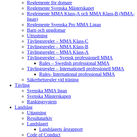
Reglemente för domare
Reglemente Svenska Mästerskapet
Reglemente MMA Klass-A och MMA Klass-B (MMA-
ligan)
Reglemente Svenska Pro MMA Ligan
Barn och ungdomar
Utrustning
Tävlingsregler – MMA Klass-C
Tävlingsregler – MMA Klass-B
Tävlingsregler – MMA Klass-A
Tävlingsregler – Svensk professionell MMA
Rules – Swedish professional MMA
Tävlingsregler – Internationell professionell MMA
Rules- International professional MMA
Säkerhetsregler vid träning
Tävling
Svenska MMA ligan
Svenska Mästerskapen
Rankingsystem
Landslag
Uttagning
Resultatarkiv
Landslaget
Landslagets årsrapport
Code of Conduct