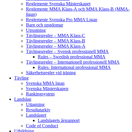
Reglemente Svenska Mästerskapet
Reglemente MMA Klass-A och MMA Klass-B (MMA-
ligan)
Reglemente Svenska Pro MMA Ligan
Barn och ungdomar
Utrustning
Tävlingsregler – MMA Klass-C
Tävlingsregler – MMA Klass-B
Tävlingsregler – MMA Klass-A
Tävlingsregler – Svensk professionell MMA
Rules – Swedish professional MMA
Tävlingsregler – Internationell professionell MMA
Rules- International professional MMA
Säkerhetsregler vid träning
Tävling
Svenska MMA ligan
Svenska Mästerskapen
Rankingsystem
Landslag
Uttagning
Resultatarkiv
Landslaget
Landslagets årsrapport
Code of Conduct
Utbildning