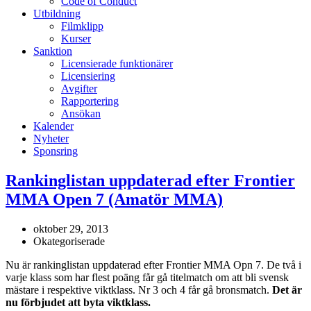
Code of Conduct
Utbildning
Filmklipp
Kurser
Sanktion
Licensierade funktionärer
Licensiering
Avgifter
Rapportering
Ansökan
Kalender
Nyheter
Sponsring
Rankinglistan uppdaterad efter Frontier
MMA Open 7 (Amatör MMA)
oktober 29, 2013
Okategoriserade
Nu är rankinglistan uppdaterad efter Frontier MMA Opn 7. De två i
varje klass som har flest poäng får gå titelmatch om att bli svensk
mästare i respektive viktklass. Nr 3 och 4 får gå bronsmatch.
Det är
nu förbjudet att byta viktklass.