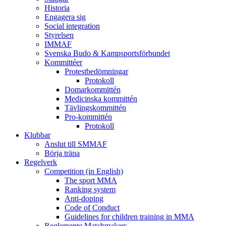
Historia
Engagera sig
Social integration
Styrelsen
IMMAF
Svenska Budo & Kampsportsförbundet
Kommittéer
Protestbedömningar
Protokoll
Domarkommittén
Medicinska kommittén
Tävlingskommittén
Pro-kommittén
Protokoll
Klubbar
Anslut till SMMAF
Börja träna
Regelverk
Competition (in English)
The sport MMA
Ranking system
Anti-doping
Code of Conduct
Guidelines for children training in MMA
Reglemente Matchmakers