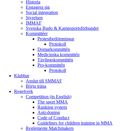
Historia
Engagera sig
Social integration
Styrelsen
IMMAF
Svenska Budo & Kampsportsförbundet
Kommittéer
Protestbedömningar
Protokoll
Domarkommittén
Medicinska kommittén
Tävlingskommittén
Pro-kommittén
Protokoll
Klubbar
Anslut till SMMAF
Börja träna
Regelverk
Competition (in English)
The sport MMA
Ranking system
Anti-doping
Code of Conduct
Guidelines for children training in MMA
Reglemente Matchmakers