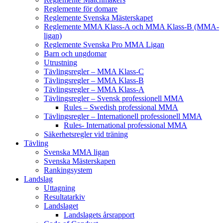
Reglemente för domare
Reglemente Svenska Mästerskapet
Reglemente MMA Klass-A och MMA Klass-B (MMA-
ligan)
Reglemente Svenska Pro MMA Ligan
Barn och ungdomar
Utrustning
Tävlingsregler – MMA Klass-C
Tävlingsregler – MMA Klass-B
Tävlingsregler – MMA Klass-A
Tävlingsregler – Svensk professionell MMA
Rules – Swedish professional MMA
Tävlingsregler – Internationell professionell MMA
Rules- International professional MMA
Säkerhetsregler vid träning
Tävling
Svenska MMA ligan
Svenska Mästerskapen
Rankingsystem
Landslag
Uttagning
Resultatarkiv
Landslaget
Landslagets årsrapport