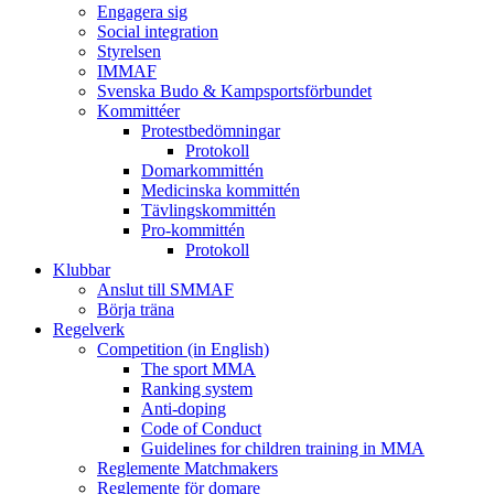
Engagera sig
Social integration
Styrelsen
IMMAF
Svenska Budo & Kampsportsförbundet
Kommittéer
Protestbedömningar
Protokoll
Domarkommittén
Medicinska kommittén
Tävlingskommittén
Pro-kommittén
Protokoll
Klubbar
Anslut till SMMAF
Börja träna
Regelverk
Competition (in English)
The sport MMA
Ranking system
Anti-doping
Code of Conduct
Guidelines for children training in MMA
Reglemente Matchmakers
Reglemente för domare