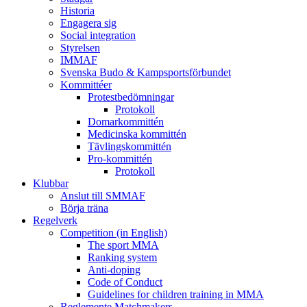
Historia
Engagera sig
Social integration
Styrelsen
IMMAF
Svenska Budo & Kampsportsförbundet
Kommittéer
Protestbedömningar
Protokoll
Domarkommittén
Medicinska kommittén
Tävlingskommittén
Pro-kommittén
Protokoll
Klubbar
Anslut till SMMAF
Börja träna
Regelverk
Competition (in English)
The sport MMA
Ranking system
Anti-doping
Code of Conduct
Guidelines for children training in MMA
Reglemente Matchmakers