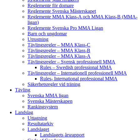
Reglemente för domare
Reglemente Svenska Mästerskapet
Reglemente MMA Klass-A och MMA Klass-B (MMA-
ligan)
Reglemente Svenska Pro MMA Ligan
Barn och ungdomar
Utrustning
Tävlingsregler – MMA Klass-C
Tävlingsregler – MMA Klass-B
Tävlingsregler – MMA Klass-A
Tävlingsregler – Svensk professionell MMA
Rules – Swedish professional MMA
Tävlingsregler – Internationell professionell MMA
Rules- International professional MMA
Säkerhetsregler vid träning
Tävling
Svenska MMA ligan
Svenska Mästerskapen
Rankingsystem
Landslag
Uttagning
Resultatarkiv
Landslaget
Landslagets årsrapport