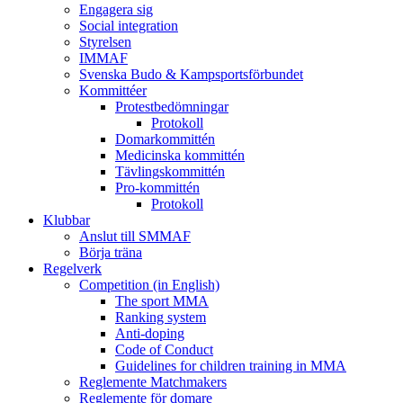
Engagera sig
Social integration
Styrelsen
IMMAF
Svenska Budo & Kampsportsförbundet
Kommittéer
Protestbedömningar
Protokoll
Domarkommittén
Medicinska kommittén
Tävlingskommittén
Pro-kommittén
Protokoll
Klubbar
Anslut till SMMAF
Börja träna
Regelverk
Competition (in English)
The sport MMA
Ranking system
Anti-doping
Code of Conduct
Guidelines for children training in MMA
Reglemente Matchmakers
Reglemente för domare