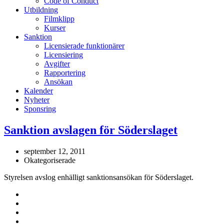
Code of Conduct
Utbildning
Filmklipp
Kurser
Sanktion
Licensierade funktionärer
Licensiering
Avgifter
Rapportering
Ansökan
Kalender
Nyheter
Sponsring
Sanktion avslagen för Söderslaget
september 12, 2011
Okategoriserade
Styrelsen avslog enhälligt sanktionsansökan för Söderslaget.