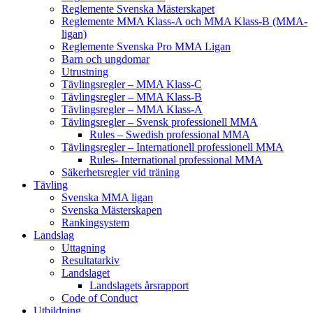
Reglemente Svenska Mästerskapet
Reglemente MMA Klass-A och MMA Klass-B (MMA-
ligan)
Reglemente Svenska Pro MMA Ligan
Barn och ungdomar
Utrustning
Tävlingsregler – MMA Klass-C
Tävlingsregler – MMA Klass-B
Tävlingsregler – MMA Klass-A
Tävlingsregler – Svensk professionell MMA
Rules – Swedish professional MMA
Tävlingsregler – Internationell professionell MMA
Rules- International professional MMA
Säkerhetsregler vid träning
Tävling
Svenska MMA ligan
Svenska Mästerskapen
Rankingsystem
Landslag
Uttagning
Resultatarkiv
Landslaget
Landslagets årsrapport
Code of Conduct
Utbildning