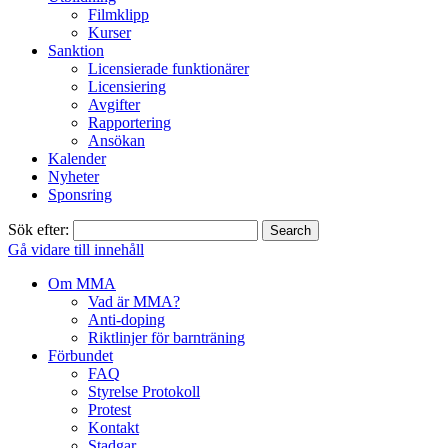
Filmklipp
Kurser
Sanktion
Licensierade funktionärer
Licensiering
Avgifter
Rapportering
Ansökan
Kalender
Nyheter
Sponsring
Sök efter:
Gå vidare till innehåll
Om MMA
Vad är MMA?
Anti-doping
Riktlinjer för barnträning
Förbundet
FAQ
Styrelse Protokoll
Protest
Kontakt
Stadgar