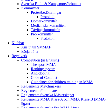
Svenska Budo & Kampsportsförbundet
Kommittéer
Protestbedömningar
Protokoll
Domarkommittén
Medicinska kommittén
Tävlingskommittén
Pro-kommittén
Protokoll
Klubbar
Anslut till SMMAF
Börja träna
Regelverk
Competition (in English)
The sport MMA
Ranking system
Anti-doping
Code of Conduct
Guidelines for children training in MMA
Reglemente Matchmakers
Reglemente för domare
Reglemente Svenska Mästerskapet
Reglemente MMA Klass-A och MMA Klass-B (MMA-
ligan)
Reglemente Svenska Pro MMA Ligan