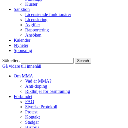
Kurser
Sanktion
Licensierade funktionärer
Licensiering
Avgifter
Rapportering
Ansökan
Kalender
Nyheter
Sponsring
Sök efter:
Gå vidare till innehåll
Om MMA
Vad är MMA?
Anti-doping
Riktlinjer för barnträning
Förbundet
FAQ
Styrelse Protokoll
Protest
Kontakt
Stadgar
Historia