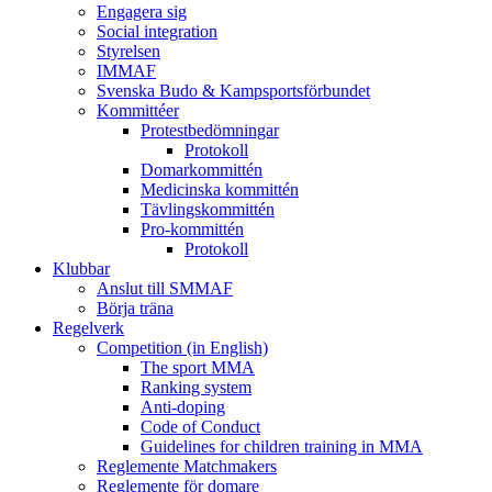
Engagera sig
Social integration
Styrelsen
IMMAF
Svenska Budo & Kampsportsförbundet
Kommittéer
Protestbedömningar
Protokoll
Domarkommittén
Medicinska kommittén
Tävlingskommittén
Pro-kommittén
Protokoll
Klubbar
Anslut till SMMAF
Börja träna
Regelverk
Competition (in English)
The sport MMA
Ranking system
Anti-doping
Code of Conduct
Guidelines for children training in MMA
Reglemente Matchmakers
Reglemente för domare