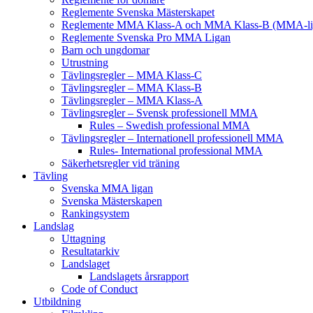
Reglemente Svenska Mästerskapet
Reglemente MMA Klass-A och MMA Klass-B (MMA-li
Reglemente Svenska Pro MMA Ligan
Barn och ungdomar
Utrustning
Tävlingsregler – MMA Klass-C
Tävlingsregler – MMA Klass-B
Tävlingsregler – MMA Klass-A
Tävlingsregler – Svensk professionell MMA
Rules – Swedish professional MMA
Tävlingsregler – Internationell professionell MMA
Rules- International professional MMA
Säkerhetsregler vid träning
Tävling
Svenska MMA ligan
Svenska Mästerskapen
Rankingsystem
Landslag
Uttagning
Resultatarkiv
Landslaget
Landslagets årsrapport
Code of Conduct
Utbildning