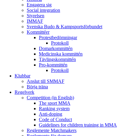
Engagera sig
Social integration
Styrelsen
IMMAF
Svenska Budo & Kampsportsförbundet
Kommittéer
Protestbedömningar
Protokoll
Domarkommittén
Medicinska kommittén
Tävlingskommittén
Pro-kommittén
Protokoll
Klubbar
Anslut till SMMAF
Börja träna
Regelverk
Competition (in English)
The sport MMA
Ranking system
Anti-doping
Code of Conduct
Guidelines for children training in MMA
Reglemente Matchmakers
Reglemente för domare