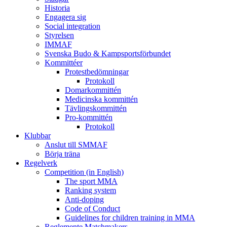
Historia
Engagera sig
Social integration
Styrelsen
IMMAF
Svenska Budo & Kampsportsförbundet
Kommittéer
Protestbedömningar
Protokoll
Domarkommittén
Medicinska kommittén
Tävlingskommittén
Pro-kommittén
Protokoll
Klubbar
Anslut till SMMAF
Börja träna
Regelverk
Competition (in English)
The sport MMA
Ranking system
Anti-doping
Code of Conduct
Guidelines for children training in MMA
Reglemente Matchmakers