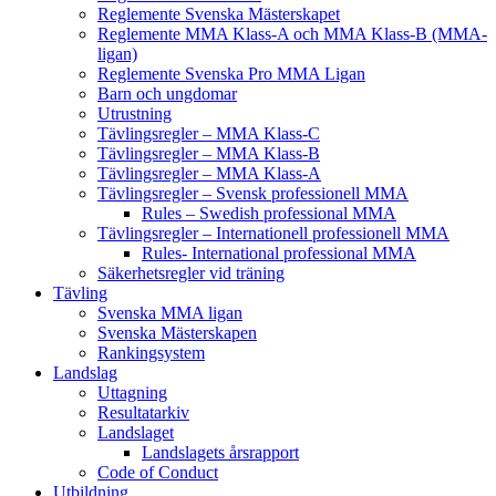
Reglemente Svenska Mästerskapet
Reglemente MMA Klass-A och MMA Klass-B (MMA-
ligan)
Reglemente Svenska Pro MMA Ligan
Barn och ungdomar
Utrustning
Tävlingsregler – MMA Klass-C
Tävlingsregler – MMA Klass-B
Tävlingsregler – MMA Klass-A
Tävlingsregler – Svensk professionell MMA
Rules – Swedish professional MMA
Tävlingsregler – Internationell professionell MMA
Rules- International professional MMA
Säkerhetsregler vid träning
Tävling
Svenska MMA ligan
Svenska Mästerskapen
Rankingsystem
Landslag
Uttagning
Resultatarkiv
Landslaget
Landslagets årsrapport
Code of Conduct
Utbildning