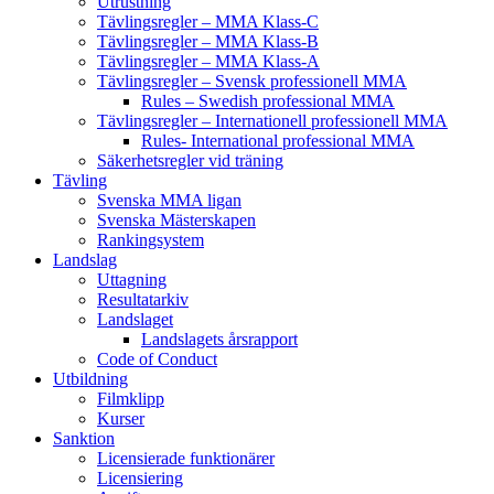
Utrustning
Tävlingsregler – MMA Klass-C
Tävlingsregler – MMA Klass-B
Tävlingsregler – MMA Klass-A
Tävlingsregler – Svensk professionell MMA
Rules – Swedish professional MMA
Tävlingsregler – Internationell professionell MMA
Rules- International professional MMA
Säkerhetsregler vid träning
Tävling
Svenska MMA ligan
Svenska Mästerskapen
Rankingsystem
Landslag
Uttagning
Resultatarkiv
Landslaget
Landslagets årsrapport
Code of Conduct
Utbildning
Filmklipp
Kurser
Sanktion
Licensierade funktionärer
Licensiering