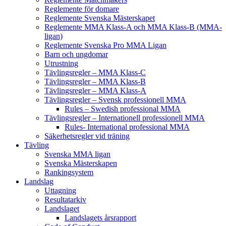
Reglemente för domare
Reglemente Svenska Mästerskapet
Reglemente MMA Klass-A och MMA Klass-B (MMA-
ligan)
Reglemente Svenska Pro MMA Ligan
Barn och ungdomar
Utrustning
Tävlingsregler – MMA Klass-C
Tävlingsregler – MMA Klass-B
Tävlingsregler – MMA Klass-A
Tävlingsregler – Svensk professionell MMA
Rules – Swedish professional MMA
Tävlingsregler – Internationell professionell MMA
Rules- International professional MMA
Säkerhetsregler vid träning
Tävling
Svenska MMA ligan
Svenska Mästerskapen
Rankingsystem
Landslag
Uttagning
Resultatarkiv
Landslaget
Landslagets årsrapport