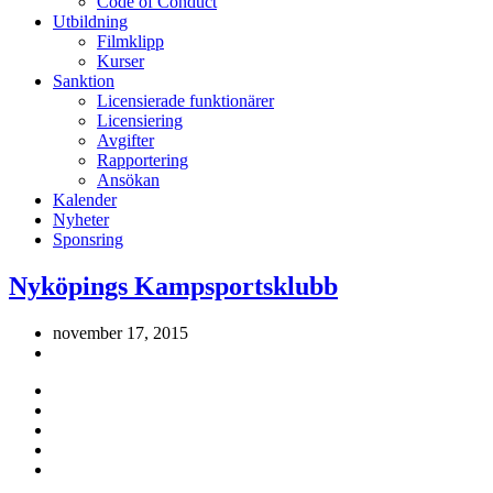
Code of Conduct
Utbildning
Filmklipp
Kurser
Sanktion
Licensierade funktionärer
Licensiering
Avgifter
Rapportering
Ansökan
Kalender
Nyheter
Sponsring
Nyköpings Kampsportsklubb
november 17, 2015