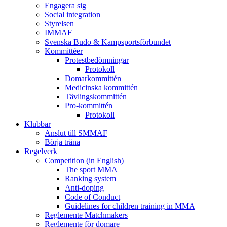
Engagera sig
Social integration
Styrelsen
IMMAF
Svenska Budo & Kampsportsförbundet
Kommittéer
Protestbedömningar
Protokoll
Domarkommittén
Medicinska kommittén
Tävlingskommittén
Pro-kommittén
Protokoll
Klubbar
Anslut till SMMAF
Börja träna
Regelverk
Competition (in English)
The sport MMA
Ranking system
Anti-doping
Code of Conduct
Guidelines for children training in MMA
Reglemente Matchmakers
Reglemente för domare