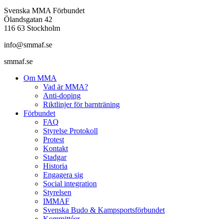
Svenska MMA Förbundet
Ölandsgatan 42
116 63 Stockholm
info@smmaf.se
smmaf.se
Om MMA
Vad är MMA?
Anti-doping
Riktlinjer för barnträning
Förbundet
FAQ
Styrelse Protokoll
Protest
Kontakt
Stadgar
Historia
Engagera sig
Social integration
Styrelsen
IMMAF
Svenska Budo & Kampsportsförbundet
Kommittéer