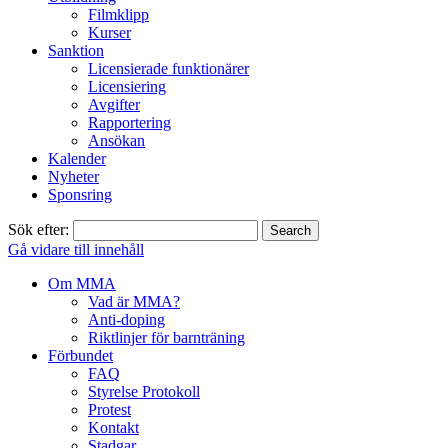
Filmklipp
Kurser
Sanktion
Licensierade funktionärer
Licensiering
Avgifter
Rapportering
Ansökan
Kalender
Nyheter
Sponsring
Sök efter:
Gå vidare till innehåll
Om MMA
Vad är MMA?
Anti-doping
Riktlinjer för barnträning
Förbundet
FAQ
Styrelse Protokoll
Protest
Kontakt
Stadgar