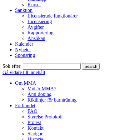
Kurser
Sanktion
Licensierade funktionärer
Licensiering
Avgifter
Rapportering
Ansökan
Kalender
Nyheter
Sponsring
Sök efter:
Gå vidare till innehåll
Om MMA
Vad är MMA?
Anti-doping
Riktlinjer för barnträning
Förbundet
FAQ
Styrelse Protokoll
Protest
Kontakt
Stadgar
Historia