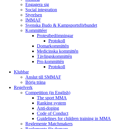
Engagera sig
Social integration
Styrelsen
IMMAF
Svenska Budo & Kampsportsförbundet
Kommittéer
Protestbedömningar
Protokoll
Domarkommittén
Medicinska kommittén
Tävlingskommittén
Pro-kommittén
Protokoll
Klubbar
Anslut till SMMAF
Börja träna
Regelverk
Competition (in English)
The sport MMA
Ranking system
Anti-doping
Code of Conduct
Guidelines for children training in MMA
Reglemente Matchmakers
Reglemente för domare