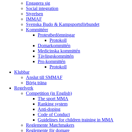
Engagera sig
Social integration
Styrelsen
IMMAF
Svenska Budo & Kampsportsförbundet
Kommittéer
Protestbedömningar
Protokoll
Domarkommittén
Medicinska kommittén
Tävlingskommittén
Pro-kommittén
Protokoll
Klubbar
Anslut till SMMAF
Börja träna
Regelverk
Competition (in English)
The sport MMA
Ranking system
Anti-doping
Code of Conduct
Guidelines for children training in MMA
Reglemente Matchmakers
Reglemente för domare