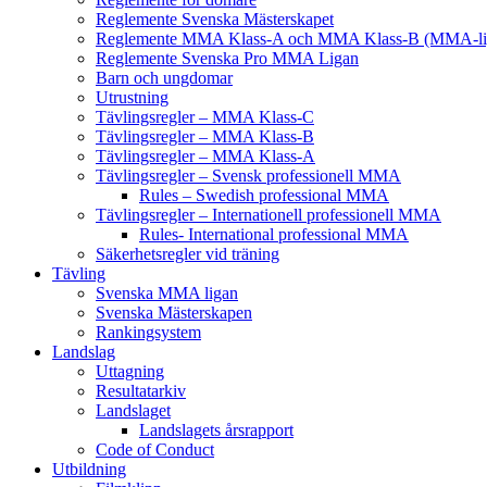
Reglemente Svenska Mästerskapet
Reglemente MMA Klass-A och MMA Klass-B (MMA-li
Reglemente Svenska Pro MMA Ligan
Barn och ungdomar
Utrustning
Tävlingsregler – MMA Klass-C
Tävlingsregler – MMA Klass-B
Tävlingsregler – MMA Klass-A
Tävlingsregler – Svensk professionell MMA
Rules – Swedish professional MMA
Tävlingsregler – Internationell professionell MMA
Rules- International professional MMA
Säkerhetsregler vid träning
Tävling
Svenska MMA ligan
Svenska Mästerskapen
Rankingsystem
Landslag
Uttagning
Resultatarkiv
Landslaget
Landslagets årsrapport
Code of Conduct
Utbildning