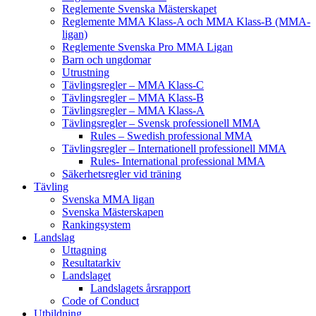
Reglemente Svenska Mästerskapet
Reglemente MMA Klass-A och MMA Klass-B (MMA-
ligan)
Reglemente Svenska Pro MMA Ligan
Barn och ungdomar
Utrustning
Tävlingsregler – MMA Klass-C
Tävlingsregler – MMA Klass-B
Tävlingsregler – MMA Klass-A
Tävlingsregler – Svensk professionell MMA
Rules – Swedish professional MMA
Tävlingsregler – Internationell professionell MMA
Rules- International professional MMA
Säkerhetsregler vid träning
Tävling
Svenska MMA ligan
Svenska Mästerskapen
Rankingsystem
Landslag
Uttagning
Resultatarkiv
Landslaget
Landslagets årsrapport
Code of Conduct
Utbildning