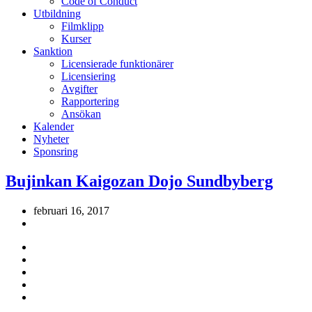
Code of Conduct
Utbildning
Filmklipp
Kurser
Sanktion
Licensierade funktionärer
Licensiering
Avgifter
Rapportering
Ansökan
Kalender
Nyheter
Sponsring
Bujinkan Kaigozan Dojo Sundbyberg
februari 16, 2017