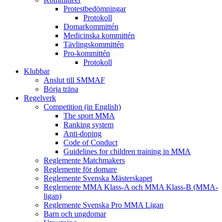
Protestbedömningar
Protokoll
Domarkommittén
Medicinska kommittén
Tävlingskommittén
Pro-kommittén
Protokoll
Klubbar
Anslut till SMMAF
Börja träna
Regelverk
Competition (in English)
The sport MMA
Ranking system
Anti-doping
Code of Conduct
Guidelines for children training in MMA
Reglemente Matchmakers
Reglemente för domare
Reglemente Svenska Mästerskapet
Reglemente MMA Klass-A och MMA Klass-B (MMA-
ligan)
Reglemente Svenska Pro MMA Ligan
Barn och ungdomar