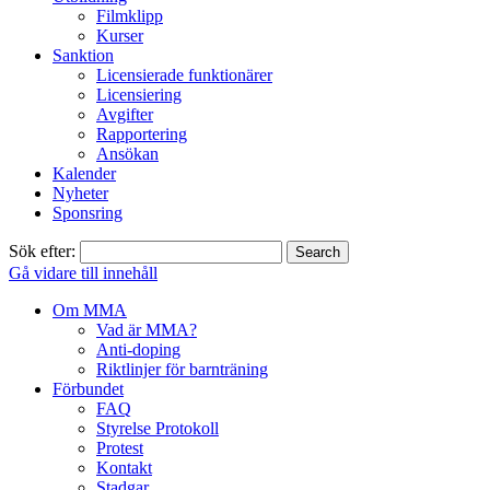
Filmklipp
Kurser
Sanktion
Licensierade funktionärer
Licensiering
Avgifter
Rapportering
Ansökan
Kalender
Nyheter
Sponsring
Sök efter:
Gå vidare till innehåll
Om MMA
Vad är MMA?
Anti-doping
Riktlinjer för barnträning
Förbundet
FAQ
Styrelse Protokoll
Protest
Kontakt
Stadgar