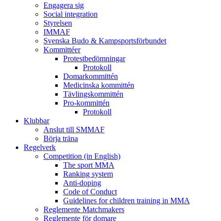
Engagera sig
Social integration
Styrelsen
IMMAF
Svenska Budo & Kampsportsförbundet
Kommittéer
Protestbedömningar
Protokoll
Domarkommittén
Medicinska kommittén
Tävlingskommittén
Pro-kommittén
Protokoll
Klubbar
Anslut till SMMAF
Börja träna
Regelverk
Competition (in English)
The sport MMA
Ranking system
Anti-doping
Code of Conduct
Guidelines for children training in MMA
Reglemente Matchmakers
Reglemente för domare