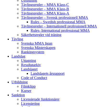
Utrustning
Tävlingsregler – MMA Klass-C
Tävlingsregler – MMA Klass-B
Tävlingsregler – MMA Klass-A
Tävlingsregler – Svensk professionell MMA
Rules – Swedish professional MMA
Tävlingsregler – Internationell professionell MMA
Rules- International professional MMA
Säkerhetsregler vid träning
Tävling
Svenska MMA ligan
Svenska Mästerskapen
Rankingsystem
Landslag
Uttagning
Resultatarkiv
Landslaget
Landslagets årsrapport
Code of Conduct
Utbildning
Filmklipp
Kurser
Sanktion
Licensierade funktionärer
Licensiering