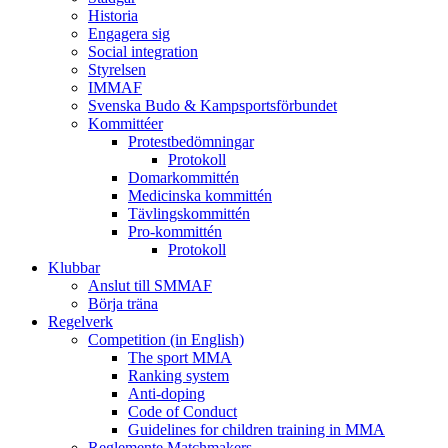
Historia
Engagera sig
Social integration
Styrelsen
IMMAF
Svenska Budo & Kampsportsförbundet
Kommittéer
Protestbedömningar
Protokoll
Domarkommittén
Medicinska kommittén
Tävlingskommittén
Pro-kommittén
Protokoll
Klubbar
Anslut till SMMAF
Börja träna
Regelverk
Competition (in English)
The sport MMA
Ranking system
Anti-doping
Code of Conduct
Guidelines for children training in MMA
Reglemente Matchmakers