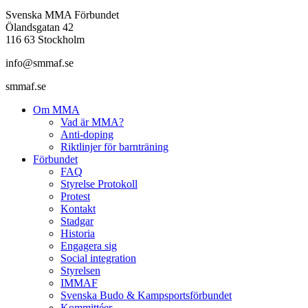
Svenska MMA Förbundet
Ölandsgatan 42
116 63 Stockholm
info@smmaf.se
smmaf.se
Om MMA
Vad är MMA?
Anti-doping
Riktlinjer för barnträning
Förbundet
FAQ
Styrelse Protokoll
Protest
Kontakt
Stadgar
Historia
Engagera sig
Social integration
Styrelsen
IMMAF
Svenska Budo & Kampsportsförbundet
Kommittéer