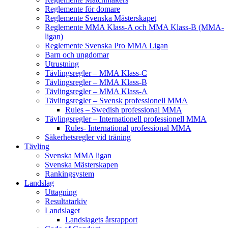
Reglemente för domare
Reglemente Svenska Mästerskapet
Reglemente MMA Klass-A och MMA Klass-B (MMA-
ligan)
Reglemente Svenska Pro MMA Ligan
Barn och ungdomar
Utrustning
Tävlingsregler – MMA Klass-C
Tävlingsregler – MMA Klass-B
Tävlingsregler – MMA Klass-A
Tävlingsregler – Svensk professionell MMA
Rules – Swedish professional MMA
Tävlingsregler – Internationell professionell MMA
Rules- International professional MMA
Säkerhetsregler vid träning
Tävling
Svenska MMA ligan
Svenska Mästerskapen
Rankingsystem
Landslag
Uttagning
Resultatarkiv
Landslaget
Landslagets årsrapport