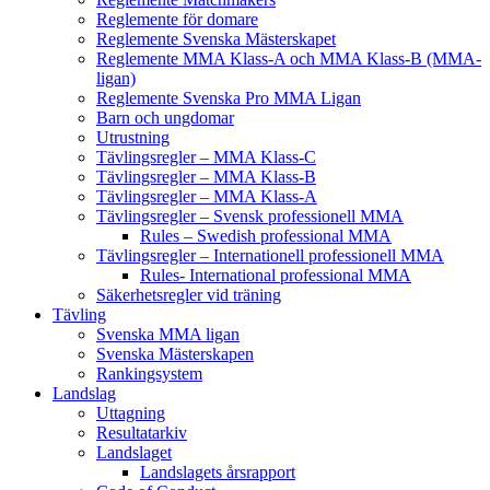
Reglemente för domare
Reglemente Svenska Mästerskapet
Reglemente MMA Klass-A och MMA Klass-B (MMA-
ligan)
Reglemente Svenska Pro MMA Ligan
Barn och ungdomar
Utrustning
Tävlingsregler – MMA Klass-C
Tävlingsregler – MMA Klass-B
Tävlingsregler – MMA Klass-A
Tävlingsregler – Svensk professionell MMA
Rules – Swedish professional MMA
Tävlingsregler – Internationell professionell MMA
Rules- International professional MMA
Säkerhetsregler vid träning
Tävling
Svenska MMA ligan
Svenska Mästerskapen
Rankingsystem
Landslag
Uttagning
Resultatarkiv
Landslaget
Landslagets årsrapport