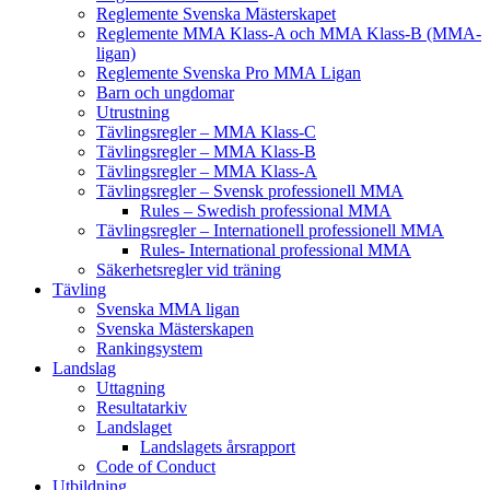
Reglemente Svenska Mästerskapet
Reglemente MMA Klass-A och MMA Klass-B (MMA-
ligan)
Reglemente Svenska Pro MMA Ligan
Barn och ungdomar
Utrustning
Tävlingsregler – MMA Klass-C
Tävlingsregler – MMA Klass-B
Tävlingsregler – MMA Klass-A
Tävlingsregler – Svensk professionell MMA
Rules – Swedish professional MMA
Tävlingsregler – Internationell professionell MMA
Rules- International professional MMA
Säkerhetsregler vid träning
Tävling
Svenska MMA ligan
Svenska Mästerskapen
Rankingsystem
Landslag
Uttagning
Resultatarkiv
Landslaget
Landslagets årsrapport
Code of Conduct
Utbildning