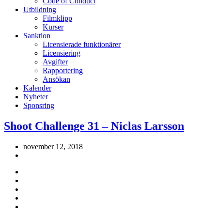
Code of Conduct
Utbildning
Filmklipp
Kurser
Sanktion
Licensierade funktionärer
Licensiering
Avgifter
Rapportering
Ansökan
Kalender
Nyheter
Sponsring
Shoot Challenge 31 – Niclas Larsson
november 12, 2018