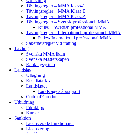
Utrustning
Tävlingsregler – MMA Klass-C
Tävlingsregler – MMA Klass-B
Tävlingsregler – MMA Klass-A
Tävlingsregler – Svensk professionell MMA
Rules – Swedish professional MMA
Tävlingsregler – Internationell professionell MMA
Rules- International professional MMA
Säkerhetsregler vid träning
Tävling
Svenska MMA ligan
Svenska Mästerskapen
Rankingsystem
Landslag
Uttagning
Resultatarkiv
Landslaget
Landslagets årsrapport
Code of Conduct
Utbildning
Filmklipp
Kurser
Sanktion
Licensierade funktionärer
Licensiering