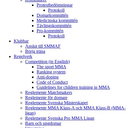
Protestbedömningar
Protokoll
Domarkommittén
Medicinska kommittén
Tävlingskommittén
Pro-kommittén
Protokoll
Klubbar
Anslut till SMMAF
Börja träna
Regelverk
Competition (in English)
The sport MMA
Ranking system
Anti-doping
Code of Conduct
Guidelines for children training in MMA
Reglemente Matchmakers
Reglemente för domare
Reglemente Svenska Mästerskapet
Reglemente MMA Klass-A och MMA Klass-B (MMA-
ligan)
Reglemente Svenska Pro MMA Ligan
Barn och ungdomar