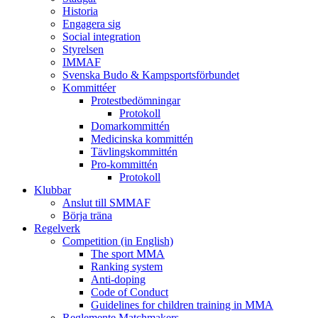
Historia
Engagera sig
Social integration
Styrelsen
IMMAF
Svenska Budo & Kampsportsförbundet
Kommittéer
Protestbedömningar
Protokoll
Domarkommittén
Medicinska kommittén
Tävlingskommittén
Pro-kommittén
Protokoll
Klubbar
Anslut till SMMAF
Börja träna
Regelverk
Competition (in English)
The sport MMA
Ranking system
Anti-doping
Code of Conduct
Guidelines for children training in MMA
Reglemente Matchmakers