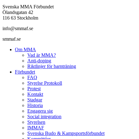
Svenska MMA Förbundet
Ölandsgatan 42
116 63 Stockholm
info@smmaf.se
smmaf.se
Om MMA
Vad är MMA?
Anti-doping
Riktlinjer för barnträning
Förbundet
FAQ
Styrelse Protokoll
Protest
Kontakt
Stadgar
Historia
Engagera sig
Social integration
Styrelsen
IMMAF
Svenska Budo & Kampsportsförbundet
Kommittéer