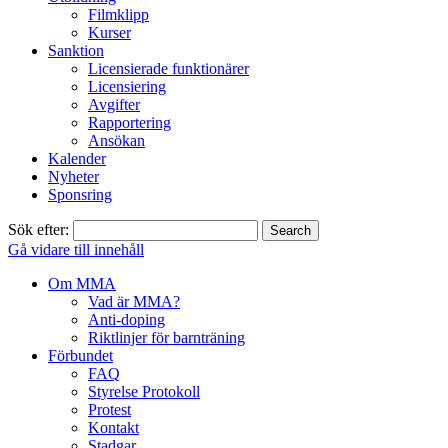
Filmklipp
Kurser
Sanktion
Licensierade funktionärer
Licensiering
Avgifter
Rapportering
Ansökan
Kalender
Nyheter
Sponsring
Sök efter:
Gå vidare till innehåll
Om MMA
Vad är MMA?
Anti-doping
Riktlinjer för barnträning
Förbundet
FAQ
Styrelse Protokoll
Protest
Kontakt
Stadgar