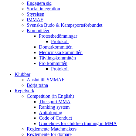
Engagera sig
Social integration
Styrelsen
IMMAF
Svenska Budo & Kampsportsförbundet
Kommittéer
Protestbedömningar
Protokoll
Domarkommittén
Medicinska kommittén
Tävlingskommittén
Pro-kommittén
Protokoll
Klubbar
Anslut till SMMAF
Börja träna
Regelverk
Competition (in English)
The sport MMA
Ranking system
Anti-doping
Code of Conduct
Guidelines for children training in MMA
Reglemente Matchmakers
Reglemente för domare