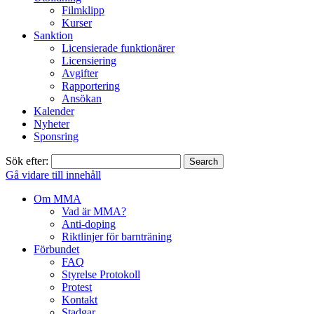
Filmklipp
Kurser
Sanktion
Licensierade funktionärer
Licensiering
Avgifter
Rapportering
Ansökan
Kalender
Nyheter
Sponsring
Sök efter:
Gå vidare till innehåll
Om MMA
Vad är MMA?
Anti-doping
Riktlinjer för barnträning
Förbundet
FAQ
Styrelse Protokoll
Protest
Kontakt
Stadgar