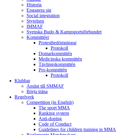
Historia
Engagera sig
Social integration
Styrelsen
IMMAF
Svenska Budo & Kampsportsförbundet
Kommittéer
Protestbedömningar
Protokoll
Domarkommittén
Medicinska kommittén
Tävlingskommittén
Pro-kommittén
Protokoll
Klubbar
Anslut till SMMAF
Börja träna
Regelverk
Competition (in English)
The sport MMA
Ranking system
Anti-doping
Code of Conduct
Guidelines for children training in MMA
Reglemente Matchmakers