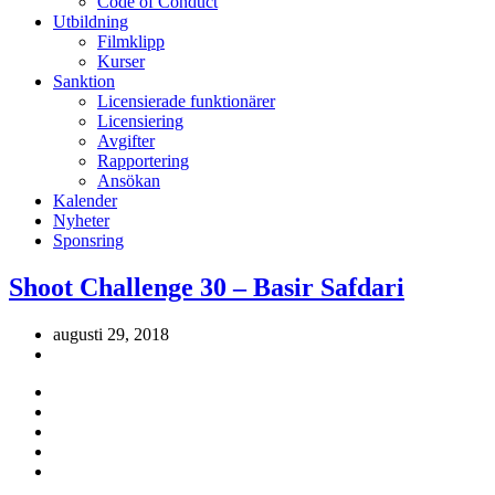
Code of Conduct
Utbildning
Filmklipp
Kurser
Sanktion
Licensierade funktionärer
Licensiering
Avgifter
Rapportering
Ansökan
Kalender
Nyheter
Sponsring
Shoot Challenge 30 – Basir Safdari
augusti 29, 2018