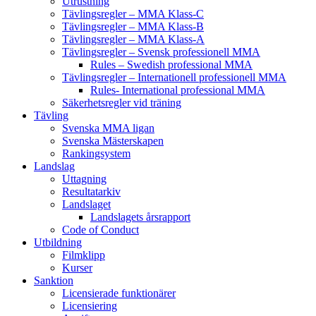
Utrustning
Tävlingsregler – MMA Klass-C
Tävlingsregler – MMA Klass-B
Tävlingsregler – MMA Klass-A
Tävlingsregler – Svensk professionell MMA
Rules – Swedish professional MMA
Tävlingsregler – Internationell professionell MMA
Rules- International professional MMA
Säkerhetsregler vid träning
Tävling
Svenska MMA ligan
Svenska Mästerskapen
Rankingsystem
Landslag
Uttagning
Resultatarkiv
Landslaget
Landslagets årsrapport
Code of Conduct
Utbildning
Filmklipp
Kurser
Sanktion
Licensierade funktionärer
Licensiering