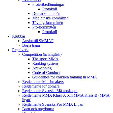
Protestbedömningar
Protokoll
Domarkommittén
Medicinska kommittén
Tävlingskommittén
Pro-kommittén
Protokoll
Klubbar
Anslut till SMMAF
Börja träna
Regelverk
Competition (in English)
The sport MMA
Ranking system
Anti-doping
Code of Conduct
Guidelines for children training in MMA
Reglemente Matchmakers
Reglemente för domare
Reglemente Svenska Mästerskapet
Reglemente MMA Klass-A och MMA Klass-B (MMA-
ligan)
Reglemente Svenska Pro MMA Ligan
Barn och ungdomar