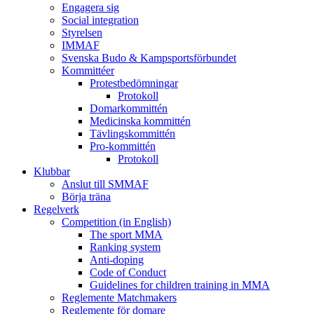
Engagera sig
Social integration
Styrelsen
IMMAF
Svenska Budo & Kampsportsförbundet
Kommittéer
Protestbedömningar
Protokoll
Domarkommittén
Medicinska kommittén
Tävlingskommittén
Pro-kommittén
Protokoll
Klubbar
Anslut till SMMAF
Börja träna
Regelverk
Competition (in English)
The sport MMA
Ranking system
Anti-doping
Code of Conduct
Guidelines for children training in MMA
Reglemente Matchmakers
Reglemente för domare