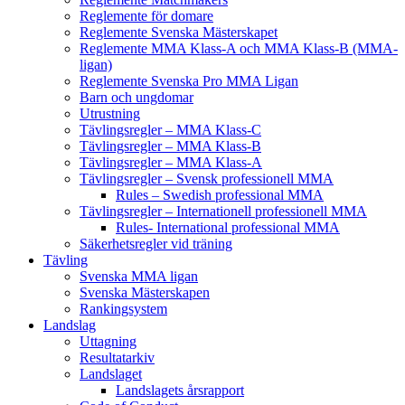
Reglemente för domare
Reglemente Svenska Mästerskapet
Reglemente MMA Klass-A och MMA Klass-B (MMA-
ligan)
Reglemente Svenska Pro MMA Ligan
Barn och ungdomar
Utrustning
Tävlingsregler – MMA Klass-C
Tävlingsregler – MMA Klass-B
Tävlingsregler – MMA Klass-A
Tävlingsregler – Svensk professionell MMA
Rules – Swedish professional MMA
Tävlingsregler – Internationell professionell MMA
Rules- International professional MMA
Säkerhetsregler vid träning
Tävling
Svenska MMA ligan
Svenska Mästerskapen
Rankingsystem
Landslag
Uttagning
Resultatarkiv
Landslaget
Landslagets årsrapport