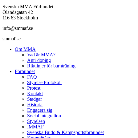
Svenska MMA Förbundet
Ölandsgatan 42
116 63 Stockholm
info@smmaf.se
smmaf.se
Om MMA
Vad är MMA?
Anti-doping
Riktlinjer för barnträning
Förbundet
FAQ
Styrelse Protokoll
Protest
Kontakt
Stadgar
Historia
Engagera sig
Social integration
Styrelsen
IMMAF
Svenska Budo & Kampsportsförbundet
Kommittéer