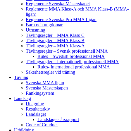
Reglemente Svenska Mästerskapet
Reglemente MMA Klass-A och MMA Klass-B (MMA-
ligan)
Reglemente Svenska Pro MMA Ligan
Barn och ungdomar
Utrustning
Tävlingsregler – MMA Klass-C
Tävlingsregler – MMA Klass-B
Tävlingsregler – MMA Klass-A
Tävlingsregler – Svensk professionell MMA
Rules – Swedish professional MMA
Tävlingsregler – Internationell professionell MMA
Rules- International professional MMA
Säkerhetsregler vid träning
Tävling
Svenska MMA ligan
Svenska Mästerskapen
Rankingsystem
Landslag
Uttagning
Resultatarkiv
Landslaget
Landslagets årsrapport
Code of Conduct
Utbildning