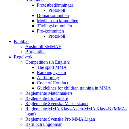
Protestbedömningar
Protokoll
Domarkommittén
Medicinska kommittén
Tävlingskommittén
Pro-kommittén
Protokoll
Klubbar
Anslut till SMMAF
Börja träna
Regelverk
Competition (in English)
The sport MMA
Ranking system
Anti-doping
Code of Conduct
Guidelines for children training in MMA
Reglemente Matchmakers
Reglemente för domare
Reglemente Svenska Mästerskapet
Reglemente MMA Klass-A och MMA Klass-B (MMA-
ligan)
Reglemente Svenska Pro MMA Ligan
Barn och ungdomar