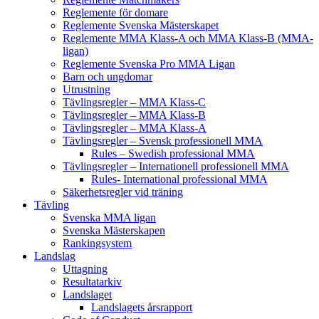
Reglemente för domare
Reglemente Svenska Mästerskapet
Reglemente MMA Klass-A och MMA Klass-B (MMA-
ligan)
Reglemente Svenska Pro MMA Ligan
Barn och ungdomar
Utrustning
Tävlingsregler – MMA Klass-C
Tävlingsregler – MMA Klass-B
Tävlingsregler – MMA Klass-A
Tävlingsregler – Svensk professionell MMA
Rules – Swedish professional MMA
Tävlingsregler – Internationell professionell MMA
Rules- International professional MMA
Säkerhetsregler vid träning
Tävling
Svenska MMA ligan
Svenska Mästerskapen
Rankingsystem
Landslag
Uttagning
Resultatarkiv
Landslaget
Landslagets årsrapport