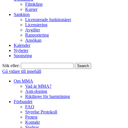
Filmklipp
Kurser
Sanktion
Licensierade funktionärer
Licensiering
Avgifter
Rapportering
Ansökan
Kalender
Nyheter
Sponsring
Sök efter:
Gå vidare till innehåll
Om MMA
Vad är MMA?
Anti-doping
Riktlinjer för barnträning
Förbundet
FAQ
Styrelse Protokoll
Protest
Kontakt
Stadgar