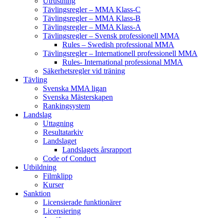
Utrustning
Tävlingsregler – MMA Klass-C
Tävlingsregler – MMA Klass-B
Tävlingsregler – MMA Klass-A
Tävlingsregler – Svensk professionell MMA
Rules – Swedish professional MMA
Tävlingsregler – Internationell professionell MMA
Rules- International professional MMA
Säkerhetsregler vid träning
Tävling
Svenska MMA ligan
Svenska Mästerskapen
Rankingsystem
Landslag
Uttagning
Resultatarkiv
Landslaget
Landslagets årsrapport
Code of Conduct
Utbildning
Filmklipp
Kurser
Sanktion
Licensierade funktionärer
Licensiering