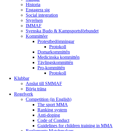
Historia
Engagera sig
Social integration
Styrelsen
IMMAF
Svenska Budo & Kampsportsförbundet
Kommittéer
Protestbedömningar
Protokoll
Domarkommittén
Medicinska kommittén
Tävlingskommittén
Pro-kommittén
Protokoll
Klubbar
Anslut till SMMAF
Börja träna
Regelverk
Competition (in English)
The sport MMA
Ranking system
Anti-doping
Code of Conduct
Guidelines for children training in MMA
Reglemente Matchmakers