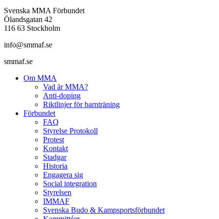
Svenska MMA Förbundet
Ölandsgatan 42
116 63 Stockholm
info@smmaf.se
smmaf.se
Om MMA
Vad är MMA?
Anti-doping
Riktlinjer för barnträning
Förbundet
FAQ
Styrelse Protokoll
Protest
Kontakt
Stadgar
Historia
Engagera sig
Social integration
Styrelsen
IMMAF
Svenska Budo & Kampsportsförbundet
Kommittéer