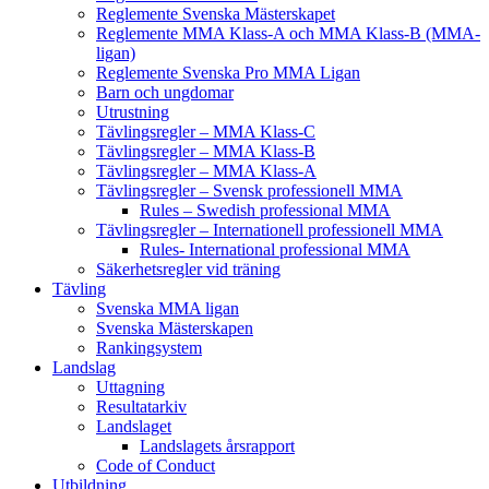
Reglemente Svenska Mästerskapet
Reglemente MMA Klass-A och MMA Klass-B (MMA-
ligan)
Reglemente Svenska Pro MMA Ligan
Barn och ungdomar
Utrustning
Tävlingsregler – MMA Klass-C
Tävlingsregler – MMA Klass-B
Tävlingsregler – MMA Klass-A
Tävlingsregler – Svensk professionell MMA
Rules – Swedish professional MMA
Tävlingsregler – Internationell professionell MMA
Rules- International professional MMA
Säkerhetsregler vid träning
Tävling
Svenska MMA ligan
Svenska Mästerskapen
Rankingsystem
Landslag
Uttagning
Resultatarkiv
Landslaget
Landslagets årsrapport
Code of Conduct
Utbildning