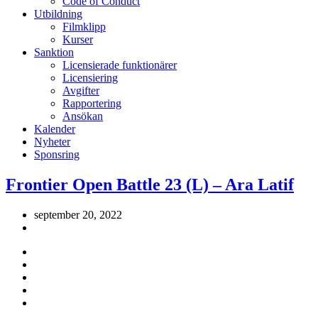
Code of Conduct
Utbildning
Filmklipp
Kurser
Sanktion
Licensierade funktionärer
Licensiering
Avgifter
Rapportering
Ansökan
Kalender
Nyheter
Sponsring
Frontier Open Battle 23 (L) – Ara Latif
september 20, 2022