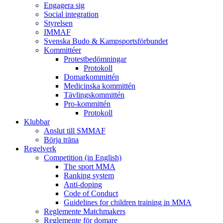
Engagera sig
Social integration
Styrelsen
IMMAF
Svenska Budo & Kampsportsförbundet
Kommittéer
Protestbedömningar
Protokoll
Domarkommittén
Medicinska kommittén
Tävlingskommittén
Pro-kommittén
Protokoll
Klubbar
Anslut till SMMAF
Börja träna
Regelverk
Competition (in English)
The sport MMA
Ranking system
Anti-doping
Code of Conduct
Guidelines for children training in MMA
Reglemente Matchmakers
Reglemente för domare