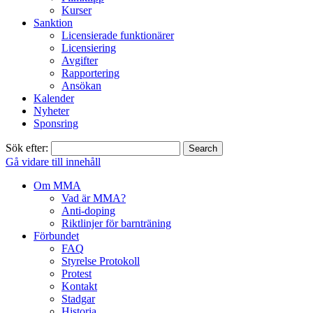
Kurser
Sanktion
Licensierade funktionärer
Licensiering
Avgifter
Rapportering
Ansökan
Kalender
Nyheter
Sponsring
Sök efter:
Gå vidare till innehåll
Om MMA
Vad är MMA?
Anti-doping
Riktlinjer för barnträning
Förbundet
FAQ
Styrelse Protokoll
Protest
Kontakt
Stadgar
Historia