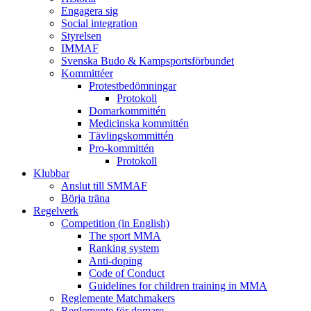
Engagera sig
Social integration
Styrelsen
IMMAF
Svenska Budo & Kampsportsförbundet
Kommittéer
Protestbedömningar
Protokoll
Domarkommittén
Medicinska kommittén
Tävlingskommittén
Pro-kommittén
Protokoll
Klubbar
Anslut till SMMAF
Börja träna
Regelverk
Competition (in English)
The sport MMA
Ranking system
Anti-doping
Code of Conduct
Guidelines for children training in MMA
Reglemente Matchmakers
Reglemente för domare