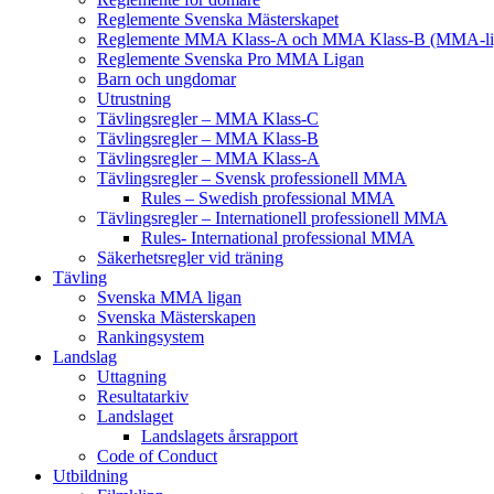
Reglemente Svenska Mästerskapet
Reglemente MMA Klass-A och MMA Klass-B (MMA-li
Reglemente Svenska Pro MMA Ligan
Barn och ungdomar
Utrustning
Tävlingsregler – MMA Klass-C
Tävlingsregler – MMA Klass-B
Tävlingsregler – MMA Klass-A
Tävlingsregler – Svensk professionell MMA
Rules – Swedish professional MMA
Tävlingsregler – Internationell professionell MMA
Rules- International professional MMA
Säkerhetsregler vid träning
Tävling
Svenska MMA ligan
Svenska Mästerskapen
Rankingsystem
Landslag
Uttagning
Resultatarkiv
Landslaget
Landslagets årsrapport
Code of Conduct
Utbildning