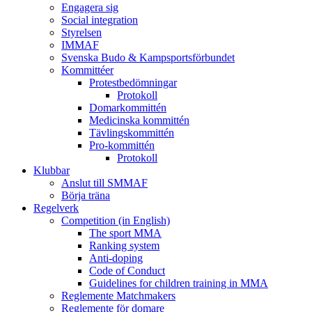
Engagera sig
Social integration
Styrelsen
IMMAF
Svenska Budo & Kampsportsförbundet
Kommittéer
Protestbedömningar
Protokoll
Domarkommittén
Medicinska kommittén
Tävlingskommittén
Pro-kommittén
Protokoll
Klubbar
Anslut till SMMAF
Börja träna
Regelverk
Competition (in English)
The sport MMA
Ranking system
Anti-doping
Code of Conduct
Guidelines for children training in MMA
Reglemente Matchmakers
Reglemente för domare