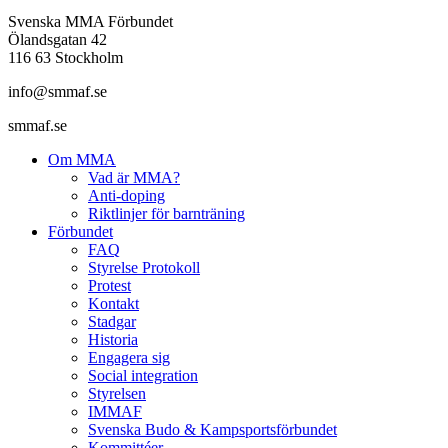
Svenska MMA Förbundet
Ölandsgatan 42
116 63 Stockholm
info@smmaf.se
smmaf.se
Om MMA
Vad är MMA?
Anti-doping
Riktlinjer för barnträning
Förbundet
FAQ
Styrelse Protokoll
Protest
Kontakt
Stadgar
Historia
Engagera sig
Social integration
Styrelsen
IMMAF
Svenska Budo & Kampsportsförbundet
Kommittéer