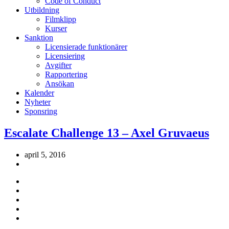
Code of Conduct
Utbildning
Filmklipp
Kurser
Sanktion
Licensierade funktionärer
Licensiering
Avgifter
Rapportering
Ansökan
Kalender
Nyheter
Sponsring
Escalate Challenge 13 – Axel Gruvaeus
april 5, 2016