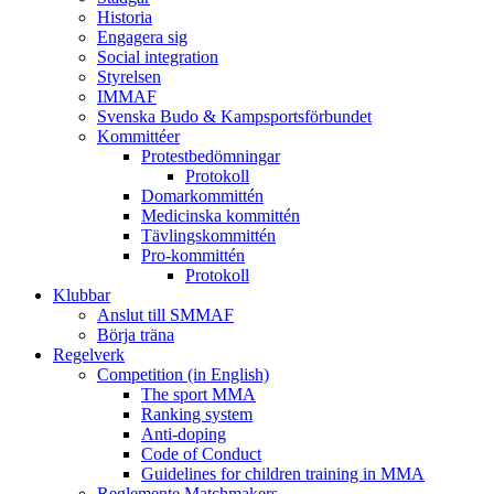
Historia
Engagera sig
Social integration
Styrelsen
IMMAF
Svenska Budo & Kampsportsförbundet
Kommittéer
Protestbedömningar
Protokoll
Domarkommittén
Medicinska kommittén
Tävlingskommittén
Pro-kommittén
Protokoll
Klubbar
Anslut till SMMAF
Börja träna
Regelverk
Competition (in English)
The sport MMA
Ranking system
Anti-doping
Code of Conduct
Guidelines for children training in MMA
Reglemente Matchmakers