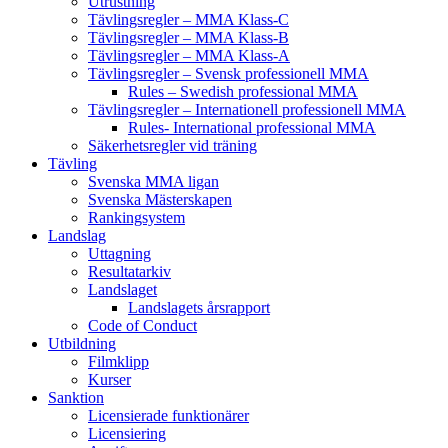
Utrustning
Tävlingsregler – MMA Klass-C
Tävlingsregler – MMA Klass-B
Tävlingsregler – MMA Klass-A
Tävlingsregler – Svensk professionell MMA
Rules – Swedish professional MMA
Tävlingsregler – Internationell professionell MMA
Rules- International professional MMA
Säkerhetsregler vid träning
Tävling
Svenska MMA ligan
Svenska Mästerskapen
Rankingsystem
Landslag
Uttagning
Resultatarkiv
Landslaget
Landslagets årsrapport
Code of Conduct
Utbildning
Filmklipp
Kurser
Sanktion
Licensierade funktionärer
Licensiering