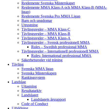
Reglemente Svenska Mästerskapet
Reglemente MMA Klass-A och MMA Klass-B (MMA-
ligan)
Reglemente Svenska Pro MMA Ligan
Barn och ungdomar
Utrustning
Tävlingsregler – MMA Klass-C
Tävlingsregler – MMA Klass-B
Tävlingsregler – MMA Klass-A
Tävlingsregler – Svensk professionell MMA
Rules – Swedish professional MMA
Tävlingsregler – Internationell professionell MMA
Rules- International professional MMA
Säkerhetsregler vid träning
Tävling
Svenska MMA ligan
Svenska Mästerskapen
Rankingsystem
Landslag
Uttagning
Resultatarkiv
Landslaget
Landslagets årsrapport
Code of Conduct
Utbildning