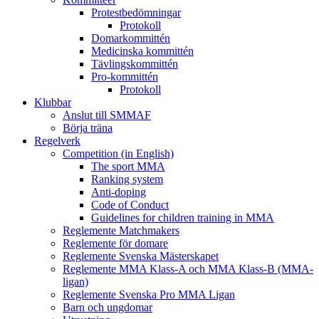
Protestbedömningar
Protokoll
Domarkommittén
Medicinska kommittén
Tävlingskommittén
Pro-kommittén
Protokoll
Klubbar
Anslut till SMMAF
Börja träna
Regelverk
Competition (in English)
The sport MMA
Ranking system
Anti-doping
Code of Conduct
Guidelines for children training in MMA
Reglemente Matchmakers
Reglemente för domare
Reglemente Svenska Mästerskapet
Reglemente MMA Klass-A och MMA Klass-B (MMA-
ligan)
Reglemente Svenska Pro MMA Ligan
Barn och ungdomar