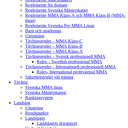
Reglemente för domare
Reglemente Svenska Mästerskapet
Reglemente MMA Klass-A och MMA Klass-B (MMA-
ligan)
Reglemente Svenska Pro MMA Ligan
Barn och ungdomar
Utrustning
Tävlingsregler – MMA Klass-C
Tävlingsregler – MMA Klass-B
Tävlingsregler – MMA Klass-A
Tävlingsregler – Svensk professionell MMA
Rules – Swedish professional MMA
Tävlingsregler – Internationell professionell MMA
Rules- International professional MMA
Säkerhetsregler vid träning
Tävling
Svenska MMA ligan
Svenska Mästerskapen
Rankingsystem
Landslag
Uttagning
Resultatarkiv
Landslaget
Landslagets årsrapport