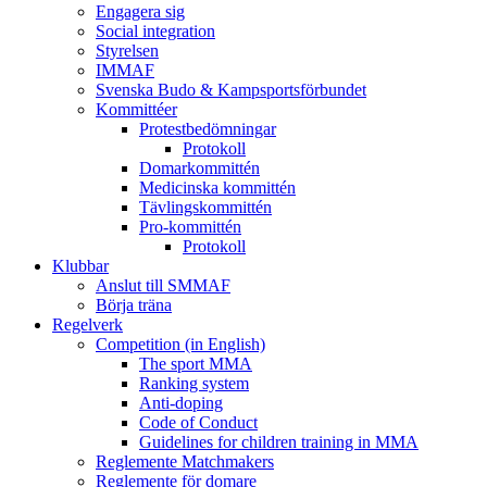
Engagera sig
Social integration
Styrelsen
IMMAF
Svenska Budo & Kampsportsförbundet
Kommittéer
Protestbedömningar
Protokoll
Domarkommittén
Medicinska kommittén
Tävlingskommittén
Pro-kommittén
Protokoll
Klubbar
Anslut till SMMAF
Börja träna
Regelverk
Competition (in English)
The sport MMA
Ranking system
Anti-doping
Code of Conduct
Guidelines for children training in MMA
Reglemente Matchmakers
Reglemente för domare