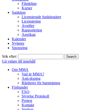
Filmklipp
Kurser
Sanktion
Licensierade funktionärer
Licensiering
Avgifter
Rapportering
Ansökan
Kalender
Nyheter
Sponsring
Sök efter:
Gå vidare till innehåll
Om MMA
Vad är MMA?
Anti-doping
Riktlinjer för barnträning
Förbundet
FAQ
Styrelse Protokoll
Protest
Kontakt
Stadgar